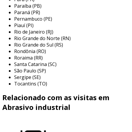
gama de setores e têm diversas aplicações,
Paraíba (PB)
sempre visando a melhoria da qualidade e
Paraná (PR)
acabamento das superfícies. a seguir, algumas
Pernambuco (PE)
Piauí (PI)
das principais aplicações dos abrasivos:
Rio de Janeiro (RJ)
indústria metalúrgica:
utilizada para
Rio Grande do Norte (RN)
desbaste, polimento e acabamento de
Rio Grande do Sul (RS)
Rondônia (RO)
peças metálicas, removendo imperfeições
Roraima (RR)
e garantindo um ótimo acabamento.
Santa Catarina (SC)
construção civil:
abrasivos são
São Paulo (SP)
empregados no tratamento de
Sergipe (SE)
superfícies, como a preparação de
Tocantins (TO)
paredes antes da pintura e o acabamento
Relacionado com as visitas em
de pisos.
setor automotivo:
essencial para o
Abrasivo industrial
processo de pintura automotiva, os
abrasivos são usados para alisar e polir
metal e pintura antes da aplicação de