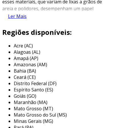
esses materiais, que variam de lixas a grãos de
areia e polidores, desempenham um papel
crucial na preparação e acabamento de
Ler Mais
superfícies, evidenciando a sua importância em
setores como a construção, metalurgia e
Regiões disponíveis:
manufatura.
Acre (AC)
os distribuidores de abrasivos atuam como
Alagoas (AL)
intermediários entre os fabricantes e os
Amapá (AP)
consumidores finais. eles garantem que os
Amazonas (AM)
produtos cheguem a diferentes mercados e
Bahia (BA)
pontos de venda, oferecendo uma variedade de
Ceará (CE)
abrasivos e, frequentemente, serviços
Distrito Federal (DF)
adicionais como consultoria técnica, venda
Espírito Santo (ES)
personalizada e entrega, facilitando assim a
Goiás (GO)
Maranhão (MA)
aquisição para os usuários.
Mato Grosso (MT)
principais aplicações dos abrasivos
Mato Grosso do Sul (MS)
Minas Gerais (MG)
os abrasivos são utilizados em uma ampla
Pará (PA)