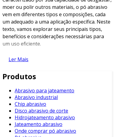
moer ou polir outros materiais, o pó abrasivo
vem em diferentes tipos e composições, cada
um adequado a uma aplicação específica. Neste
texto, vamos explorar seus principais tipos,
benefícios e considerações necessárias para
um uso eficiente.
Tipos de Pó Abrasivo
Ler Mais
Os pós abrasivos podem ser classificados
Produtos
conforme sua composição e aplicação. Entre os
mais comuns, destacam-se:
Abrasivo para jateamento
Óxido de Alumínio
: Utilizado para
Abrasivo industrial
abrasivos de alta dureza, é ideal para a
Chip abrasivo
indústria metalúrgica.
Disco abrasivo de corte
Hidrojateamento abrasivo
Carbeto de Silício
: Perfeito para
Jateamento abrasivo
materiais mais macios e que exigem um
Onde comprar pó abrasivo
acabamento mais refinado.