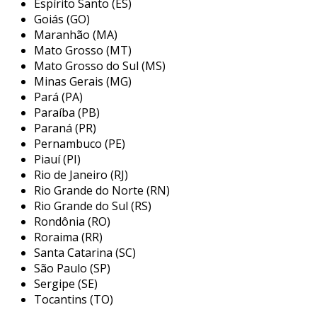
Espírito Santo (ES)
Goiás (GO)
os abrasivos têm uma ampla gama de
Maranhão (MA)
aplicações, sendo utilizados em diversas
Mato Grosso (MT)
indústrias e processos de fabricação. entre as
Mato Grosso do Sul (MS)
principais aplicações, destacam-se:
Minas Gerais (MG)
Pará (PA)
desbaste e acabamento de metais:
Paraíba (PB)
utilizados para remover rebarbas e
Paraná (PR)
imperfeições em peças metálicas,
Pernambuco (PE)
oferecendo um acabamento liso e
Piauí (PI)
uniforme.
Rio de Janeiro (RJ)
Rio Grande do Norte (RN)
pintura e revestimentos:
abrasivos são
Rio Grande do Sul (RS)
empregados para preparar superfícies
Rondônia (RO)
antes da aplicação de tintas e
Roraima (RR)
revestimentos, garantindo melhor
Santa Catarina (SC)
aderência.
São Paulo (SP)
Sergipe (SE)
indústria do vidro:
utilizados para cortar
Tocantins (TO)
e polir vidros, proporcionando