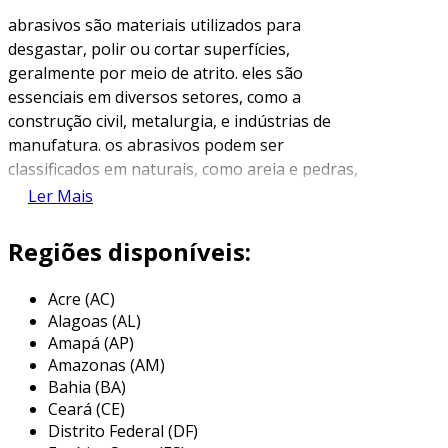
abrasivos são materiais utilizados para
desgastar, polir ou cortar superfícies,
geralmente por meio de atrito. eles são
essenciais em diversos setores, como a
construção civil, metalurgia, e indústrias de
manufatura. os abrasivos podem ser
classificados em naturais, como areia e pedras,
e sintéticos, como o óxido de alumínio e o
Ler Mais
carbeto de silício.
Regiões disponíveis:
a principal função dos abrasivos é a remoção
de material de uma superfície, permitindo que
Acre (AC)
ela adquira a forma e acabamento desejados.
Alagoas (AL)
além disso, o uso de abrasivos é crucial para
Amapá (AP)
aumentar a durabilidade de várias ferramentas
Amazonas (AM)
e equipamentos, contribuindo para a eficiência
Bahia (BA)
dos processos de produção.
Ceará (CE)
Distrito Federal (DF)
principais aplicações dos abrasivos