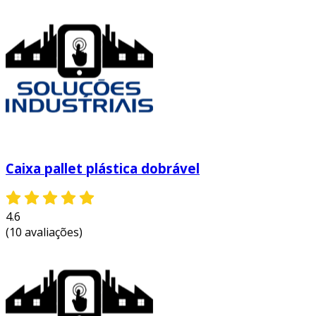
longo prazo.
outra vantagem é a versatilidade dos abrasivos,
que podem ser encontrados em diferentes
formas, tamanhos e composições, adequando-
se a diversas necessidades e processos. a
qualidade do acabamento obtido com o uso de
abrasivos também é superior, proporcionando
produtos finais mais refinados e duráveis. a
seguir, elencamos algumas vantagens:
Caixa pallet plástica dobrável
alta durabilidade:
abrasivos de boa
qualidade têm uma longa vida útil,
4.6
reduzindo a necessidade de substituição
(10 avaliações)
constante.
eficiência:
permitem realizar trabalhos
em menos tempo, aumentando a
produtividade.