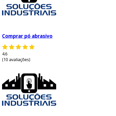
ajustabilidade:
podem ser facilmente
adaptados para diferentes máquinas e
tipos de superfícies.
acabamento superior:
proporcionam
acabamentos de alta qualidade, essenciais
para indústrias que demandam precisão.
Comprar pó abrasivo
considerando essas vantagens, fica evidente
que a escolha de abrasivos adequados é crucial
4.6
para otimizar os resultados nos diversos
(10 avaliações)
processos de produção.
entre em contato e solicite um orçamento
personalizado!