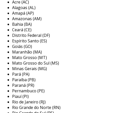
Acre (AC)
dureza, provocando médio impacto. além disso,
Alagoas (AL)
você pode escolher as dimensões que mais se
Amapá (AP)
adeque às suas necessidades. as dimensões
Amazonas (AM)
disponíveis do produto são: 10x10, 20x20,
Bahia (BA)
30x30, 45x45, 50x50, 60x60 e 70x80.
Ceará (CE)
Distrito Federal (DF)
formatos dos chips abrasivo uréico
Espírito Santo (ES)
Goiás (GO)
ao adquirir o produto, o cliente também tem a
Maranhão (MA)
opção de selecionar o formato de seus
chips
Mato Grosso (MT)
abrasivo uréico
. os formatos disponíveis são:
Mato Grosso do Sul (MS)
Minas Gerais (MG)
cone;
Pará (PA)
triangulo;
Paraíba (PB)
Paraná (PR)
triex.
Pernambuco (PE)
Piauí (PI)
a fast bras é uma empresa que contém mais de
Rio de Janeiro (RJ)
20 anos no mercado, e garantem qualidade e
Rio Grande do Norte (RN)
custo benefícios para todos os seus clientes.
Rio Grande do Sul (RS)