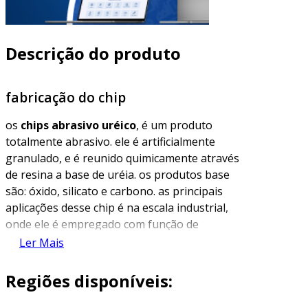
Descrição do produto
fabricação do chip
os
chips abrasivo uréico
, é um produto
totalmente abrasivo. ele é artificialmente
granulado, e é reunido quimicamente através
de resina a base de uréia. os produtos base
são: óxido, silicato e carbono. as principais
aplicações desse chip é na escala industrial,
onde ele é empregado com função de
promover acabamento superficial, removendo
Ler Mais
rebarbas, desbastando, brunindo, limpando,
além de outras atividades.
Regiões disponíveis:
esses chips são classificados como de baixa