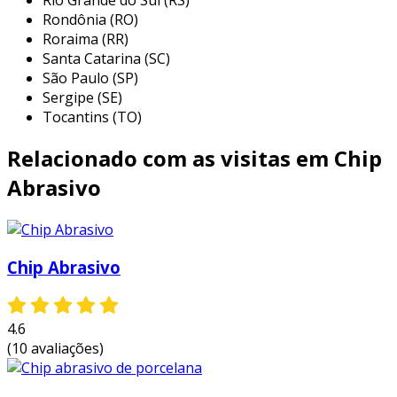
além disso, oferece um excelente atendimento,
Rondônia (RO)
ajudando na hora da compra, e mantendo a
Roraima (RR)
excelência dos produtos e serviços oferecidos.
Santa Catarina (SC)
São Paulo (SP)
solicite o orçamento do produto, e garanta já o
Sergipe (SE)
seu!
Tocantins (TO)
Relacionado com as visitas em Chip
Abrasivo
Chip Abrasivo
4.6
(10 avaliações)