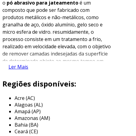
o
pó abrasivo para jateamento
é um
composto que pode ser fabricado com
produtos metálicos e não-metálicos, como
granalha de aço, óxido alumínio, gelo seco e
micro esfera de vidro. resumidamente, o
processo consiste em um tratamento a frio,
realizado em velocidade elevada, com o objetivo
de remover camadas indesejadas da superfície
de determinado objeto ao mesmo tempo em
Ler Mais
que garante uma textura mais rugosa.
entretanto, a eficiência do processo só será de
Regiões disponíveis:
excelência se o
pó abrasivo
for fabricado
minuciosamente. desse modo, é necessário
Acre (AC)
adquirir o produto em um fabricante que segue
Alagoas (AL)
as condições pré-estabelecidas pela associação
Amapá (AP)
brasileira de normas técnica (abnt). entre elas,
Amazonas (AM)
destacamos o perfil de rugosidade, o tamanho
Bahia (BA)
Ceará (CE)
dos grãos e o tipo de materiais utilizados como