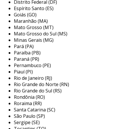
Distrito Federal (DF)
alguns dos principais pontos a serem
Espírito Santo (ES)
analisado.
Goiás (GO)
o processo se destaca por
Maranhão (MA)
apresentar diversas usabilidades
Mato Grosso (MT)
Mato Grosso do Sul (MS)
o processo de jateamento é geralmente
Minas Gerais (MG)
Pará (PA)
empregado para aumentar a vida útil dos
Paraíba (PB)
equipamentos. assim, ele garante revestimento
Paraná (PR)
em materiais anticorrosivos e garante uma
Pernambuco (PE)
superfície mais limpa para pinturas e
Piauí (PI)
acabamentos. a seguir, serão destacados as
Rio de Janeiro (RJ)
principais usabilidades do processo de
Rio Grande do Norte (RN)
jateamento com pó abrasivo:
Rio Grande do Sul (RS)
Rondônia (RO)
acabamento de superfícies de vidro;
Roraima (RR)
criação de desenhos em pedras;
Santa Catarina (SC)
São Paulo (SP)
criação de texturas na superfícies das
Sergipe (SE)
peças utilizadas na industria de plasticos;
Tocantins (TO)