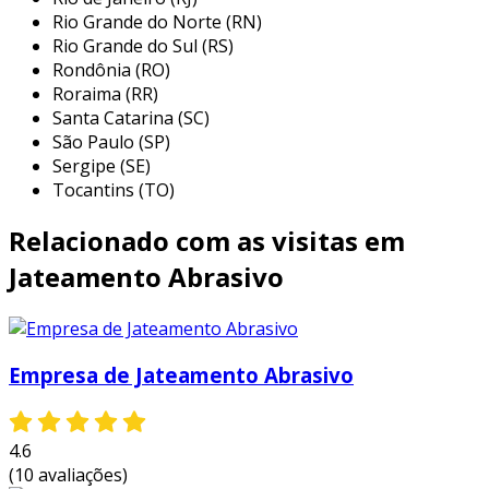
indústria metalúrgica:
utilizado para
Rio Grande do Norte (RN)
limpar peças metálicas, remover ferrugem
Rio Grande do Sul (RS)
Rondônia (RO)
e preparar superfícies antes da pintura
Roraima (RR)
ou revestimento.
Santa Catarina (SC)
indústria de construção:
aplicado em
São Paulo (SP)
trabalhos de restauração, limpeza de
Sergipe (SE)
fachadas e remoção de tintas e outros
Tocantins (TO)
revestimentos de superfícies.
Relacionado com as visitas em
setor automotivo:
usado na preparação
de carrocerias e componentes de veículos,
Jateamento Abrasivo
garantindo um acabamento adequado
para pintura.
indústria de móveis:
utilizado para lixar
Empresa de Jateamento Abrasivo
e tratar superfícies de madeira,
proporcionando um acabamento de alta
qualidade antes do verniz ou pintura.
4.6
(10 avaliações)
essas aplicações destacam a relevância do jato