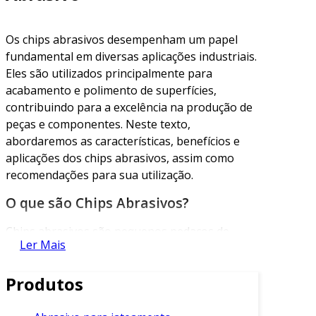
Os chips abrasivos desempenham um papel
fundamental em diversas aplicações industriais.
Eles são utilizados principalmente para
acabamento e polimento de superfícies,
contribuindo para a excelência na produção de
peças e componentes. Neste texto,
abordaremos as características, benefícios e
aplicações dos chips abrasivos, assim como
recomendações para sua utilização.
O que são Chips Abrasivos?
Chips abrasivos são pequenos pedaços de
Ler Mais
materiais abrasivos, fabricados com diferentes
composições, geralmente em forma de
Produtos
grânulos ou lascas. Esses chips são projetados
para remover material de uma superfície