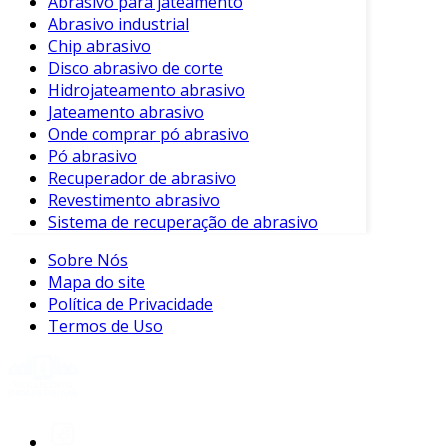
durante o processo de usinagem,
Abrasivo para jateamento
Abrasivo industrial
proporcionando um acabamento mais liso e
Chip abrasivo
preciso.
Disco abrasivo de corte
Esses produtos podem ser produzidos com
Hidrojateamento abrasivo
Jateamento abrasivo
diferentes grânulos, como óxido de alumínio,
Onde comprar pó abrasivo
carbeto de silício e diamante, cada um
Pó abrasivo
adequado a uma finalidade específica. Essa
Recuperador de abrasivo
variedade garante que os usuários possam
Revestimento abrasivo
escolher o chip abrasivo ideal para suas
Sistema de recuperação de abrasivo
necessidades.
Sobre Nós
Benefícios dos Chips Abrasivos
Mapa do site
Política de Privacidade
Os chips abrasivos trazem uma série de
Termos de Uso
benefícios para processos industriais. Entre os
principais, podemos destacar:
Eficácia no Acabamento
: Proporcionam
uma superfície lisa e uniforme.