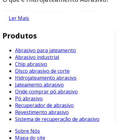
Hidrojateamento abrasivo é um método que
Ler Mais
utiliza água pressurizada com a adição de
materiais abrasivos para remover impurezas,
Produtos
revestimentos e até mesmo cortar materiais.
Essa técnica é amplamente aplicada em
processos de limpeza, conservação e
Abrasivo para jateamento
Abrasivo industrial
montagem industrial. Método amplamente
Chip abrasivo
eficaz, o hidrojateamento pode ser adaptado a
Disco abrasivo de corte
diferentes superfícies e exigências.
Hidrojateamento abrasivo
Como Funciona o Hidrojateamento
Jateamento abrasivo
Abrasivo
Onde comprar pó abrasivo
Pó abrasivo
O funcionamento do hidrojateamento abrasivo
Recuperador de abrasivo
Revestimento abrasivo
envolve algumas etapas básicas.
Sistema de recuperação de abrasivo
Primeiramente, a água é aquecida e
pressurizada, em seguida, um abrasivo é
Sobre Nós
misturado a essa água. A mistura resultante é
Mapa do site