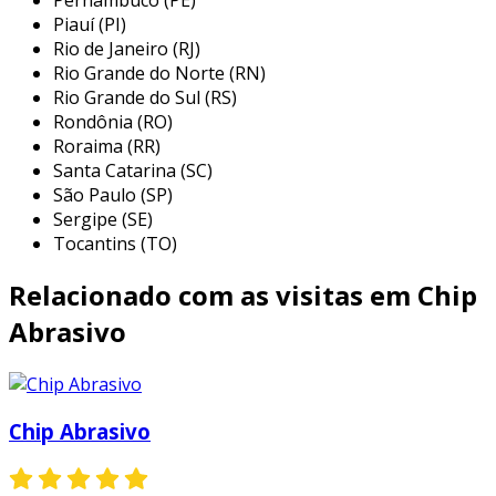
Piauí (PI)
mesmas condições dos chips abrasivo plástico,
Rio de Janeiro (RJ)
porém, com algumas vantagens, maior
Rio Grande do Norte (RN)
durabilidade e menor contaminação.
Rio Grande do Sul (RS)
Rondônia (RO)
chips vítreo: utilizado para limpar,
Roraima (RR)
desengordurar e abrilhantar materiais que
Santa Catarina (SC)
necessitem de esterilização futura.
São Paulo (SP)
Sergipe (SE)
chips de aço inox: empregados em casos de
Tocantins (TO)
polimento em materiais que requerem altos
níveis de brilho (autopeças, bijuterias, etc).
Relacionado com as visitas em Chip
se você deseja obter mais informações sobre o
Abrasivo
chip abrasivo de porcelana
, a fast bras está à
disposição, por meio de sua equipe treinada
para esclarecer qualquer dúvida que possa
existir sobre o produto. não deixe de conhecer
Chip Abrasivo
os demais produtos comercializados pela
empresa.