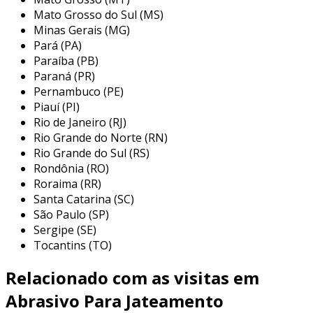
abrasivos, cada um para uma finalidade
Mato Grosso do Sul (MS)
específica, que vão desde processos altamente
Minas Gerais (MG)
técnicos até manutenções preventivas e
Pará (PA)
corretivas. assim, destacam-se como principais
Paraíba (PB)
produtos:
Paraná (PR)
Pernambuco (PE)
lixas;
Piauí (PI)
discos;
Rio de Janeiro (RJ)
Rio Grande do Norte (RN)
acessórios;
Rio Grande do Sul (RS)
limas rotativas;
Rondônia (RO)
Roraima (RR)
pontas montadas
Santa Catarina (SC)
entre outros.
São Paulo (SP)
Sergipe (SE)
com o foco nos esforços em apresentar
Tocantins (TO)
soluções eficientes para o ramo industrial, a
omni auttomação é referência e sinônimo de
Relacionado com as visitas em
excelência.
Abrasivo Para Jateamento