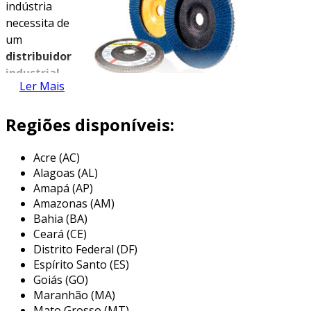
indústria
necessita de
um
distribuidor
industrial
Ler Mais
de
abrasivos
de
Regiões disponíveis:
confiança, a fim de contar com os melhores
produtos, pelo melhor preço, além de uma
consultoria pós-venda que apresente uma
Acre (AC)
Alagoas (AL)
solução do começo ao fim de acordo com a
Amapá (AP)
demanda.
Amazonas (AM)
produtos de um distribuidor
Bahia (BA)
industrial
Ceará (CE)
Distrito Federal (DF)
evidente que, a fim de otimizar os processos de
Espírito Santo (ES)
remoção de material bruto, existem diversos
Goiás (GO)
Maranhão (MA)
produtos fornecidos por um distribuidor de
Mato Grosso (MT)