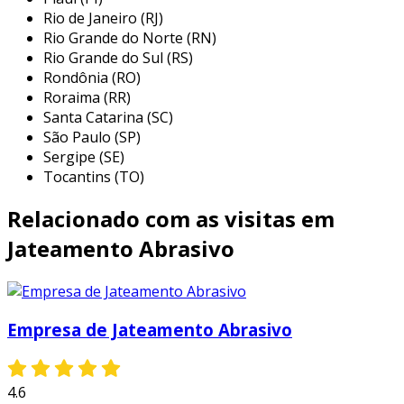
Rio de Janeiro (RJ)
propriedades de limpeza e preparo de
Rio Grande do Norte (RN)
superfície garantem resultados eficazes e
Rio Grande do Sul (RS)
duradouros. algumas das principais aplicações
Rondônia (RO)
incluem:
Roraima (RR)
Santa Catarina (SC)
limpeza de estruturas metálicas:
São Paulo (SP)
remove a corrosão, tinta antiga e outros
Sergipe (SE)
contaminantes, preparando a superfície
Tocantins (TO)
para nova pintura ou revestimento.
Relacionado com as visitas em
preparação de superfícies para pintura:
aumenta a aderência da tinta,
Jateamento Abrasivo
assegurando um acabamento mais
uniforme e durável.
desengraxe de peças:
livra as superfícies
Empresa de Jateamento Abrasivo
de óleos e graxas, essencial para garantir
a eficácia de processos subsequentes,
como a soldagem.
4.6
restauro de materiais:
utilizado para