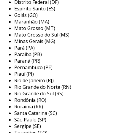
Distrito Federal (DF)
próprios minerais formadores das rochas.
Espírito Santo (ES)
entre os produtos mais comuns para a criação
Goiás (GO)
de pó abrasivo, destacamos:
Maranhão (MA)
Mato Grosso (MT)
carbeto de silício, podendo ser preto ou
Mato Grosso do Sul (MS)
verde;
Minas Gerais (MG)
Pará (PA)
coríndon;
Paraíba (PB)
nitreto cúbico de boro (cbn ou borazon);
Paraná (PR)
Óxido de alumínio, podendo ser cerâmico,
Pernambuco (PE)
Piauí (PI)
marrom, rubino ou zircônio;
Rio de Janeiro (RJ)
Óxido de cério;
Rio Grande do Norte (RN)
quartzo;
Rio Grande do Sul (RS)
Rondônia (RO)
entre outros.
Roraima (RR)
Santa Catarina (SC)
É importante citar que um fabricante de
São Paulo (SP)
abrasivos em pó
deve utilizar apenas materiais
Sergipe (SE)
de procedência confiável. isso irá garantir um
Tocantins (TO)