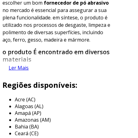
escolher um bom
fornecedor de pó abrasivo
no mercado é essencial para assegurar a sua
plena funcionalidade. em síntese, o produto é
utilizado nos processos de desgaste, limpeza e
polimento de diversas superfícies, incluindo
aço, ferro, gesso, madeira e mármore.
o produto É encontrado em diversos
materiais
Ler Mais
os abrasivos são triturados, peneirados e
divididos conforme o tamanho de suas
Regiões disponíveis:
partículas. esses processos são responsáveis
por definir se eles serão comercializados em
Acre (AC)
pó, pasta ou blocos.
Alagoas (AL)
Amapá (AP)
o produto é fabricado com substâncias
Amazonas (AM)
metálicas e não metálicas, que podem ser de
Bahia (BA)
origens minerais ou sintéticas. quando natural,
Ceará (CE)
o produto surge na crosta terrestre ou são os