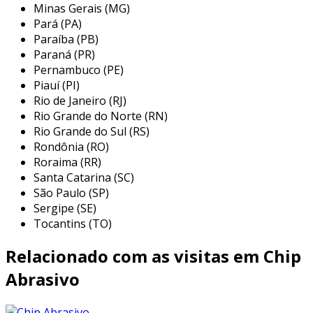
Minas Gerais (MG)
favorecendo uma experiência mais segura e
Pará (PA)
eficiente para o consumidor final.
Paraíba (PB)
Paraná (PR)
principais aplicações dos chips
Pernambuco (PE)
abrasivos minerais
Piauí (PI)
Rio de Janeiro (RJ)
os chips abrasivos minerais têm uma ampla
Rio Grande do Norte (RN)
gama de aplicações, refletindo a versatilidade
Rio Grande do Sul (RS)
desses materiais. eles são utilizados
Rondônia (RO)
principalmente em processos que exigem um
Roraima (RR)
acabamento preciso e de qualidade nas
Santa Catarina (SC)
superfícies, como a indústria de revestimentos,
São Paulo (SP)
fabricação de ferramentas e montagem de
Sergipe (SE)
peças mecânicas. entre suas aplicações mais
Tocantins (TO)
significativas, destacam-se:
Relacionado com as visitas em Chip
corte e desbaste:
chips abrasivos são
Abrasivo
utilizados em lâminas e discos de corte
para eliminar material em excesso ou