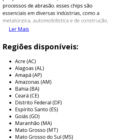
processos de abrasão. esses chips são
essenciais em diversas indústrias, como a
metalúrgica, automobilística e de construção,
onde são empregados para cortar, moldar ou
Ler Mais
polir superfícies. os materiais utilizados podem
incluir produtos como óxido de alumínio, silício
Regiões disponíveis:
e carbeto, cada um oferecendo diferentes
propriedades que podem ser aproveitadas
Acre (AC)
conforme a necessidade do projeto.
Alagoas (AL)
Amapá (AP)
a importância de um fornecedor especializado
Amazonas (AM)
nesse segmento reside na sua capacidade de
Bahia (BA)
oferecer os tipos corretos de abrasivos para
Ceará (CE)
cada aplicação. isso garante não apenas o
Distrito Federal (DF)
desempenho otimizado das máquinas, mas
Espírito Santo (ES)
também a segurança na execução das
Goiás (GO)
Maranhão (MA)
operações. além disso, os fornecedores
Mato Grosso (MT)
costumam fornecer orientações sobre a
Mato Grosso do Sul (MS)
utilização adequada de seus produtos,