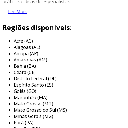
práticos e dicas de especialistas.
Ler Mais
introdução ao marketing digital
no cenário corporativo atual, a rápida
Regiões disponíveis:
transformação digital está revolucionando a
forma como as empresas se conectam com
Acre (AC)
seus clientes.
Alagoas (AL)
Amapá (AP)
nosso
guia de introdução ao marketing
Amazonas (AM)
digital
proporciona uma base sólida para
Bahia (BA)
entender e implementar estratégias eficazes
Ceará (CE)
que impulsionam a presença online.
Distrito Federal (DF)
Espírito Santo (ES)
as empresas que adotam essas práticas podem
Goiás (GO)
otimizar suas operações de marketing,
Maranhão (MA)
gerando
engajamento significativo e
Mato Grosso (MT)
crescimento sustentável
em um ambiente
Mato Grosso do Sul (MS)
digital dinâmico.
Minas Gerais (MG)
Pará (PA)
principais canais de marketing