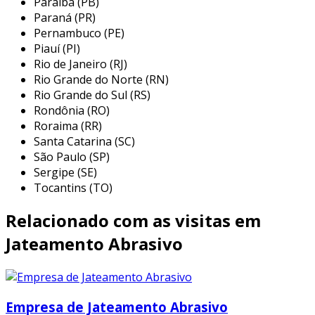
Paraíba (PB)
Paraná (PR)
no ambiente b2b, a seleção dos
principais
Pernambuco (PE)
canais de marketing
pode determinar o
Piauí (PI)
sucesso de uma campanha.
Rio de Janeiro (RJ)
Rio Grande do Norte (RN)
combinando plataformas de publicidade
Rio Grande do Sul (RS)
tradicionais e digitais, sua empresa pode
Rondônia (RO)
alcançar um público mais amplo e diversificado.
Roraima (RR)
Santa Catarina (SC)
isso não só melhora o
engajamento e a
São Paulo (SP)
conscientização da marca
, mas também
Sergipe (SE)
proporciona insights valiosos para otimizar
Tocantins (TO)
suas estratégias de marketing e aumentar a
Relacionado com as visitas em
eficiência operacional.
Jateamento Abrasivo
estratégias de conteúdo
implementar
estratégias de conteúdo
eficazes é fundamental para a comunicação
Empresa de Jateamento Abrasivo
b2b. desenvolver materiais ricos e informativos