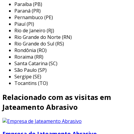
Paraíba (PB)
manutenção, aumentando a produtividade e
Paraná (PR)
assegurando que sua linha de produção
Pernambuco (PE)
funcione sem interrupções indesejadas.
Piauí (PI)
vantagens e benefícios
Rio de Janeiro (RJ)
Rio Grande do Norte (RN)
o
jateamento com areia
oferece inúmeras
Rio Grande do Sul (RS)
Rondônia (RO)
vantagens que impactam diretamente a
Roraima (RR)
eficiência operacional de sua empresa. ao
Santa Catarina (SC)
proporcionar uma limpeza uniforme e
São Paulo (SP)
controlada de superfícies, ele maximiza a
Sergipe (SE)
aderência de novas camadas de pintura ou
Tocantins (TO)
revestimentos, reduzindo significativamente a
necessidade de reparos frequentes.
Relacionado com as visitas em
além disso, ao prolongar a durabilidade dos
Jateamento Abrasivo
materiais processados, o jateamento com areia
contribui para menor custo total de operação,
permitindo alocações mais estratégicas de
Empresa de Jateamento Abrasivo
recursos e ampliando a vida útil do