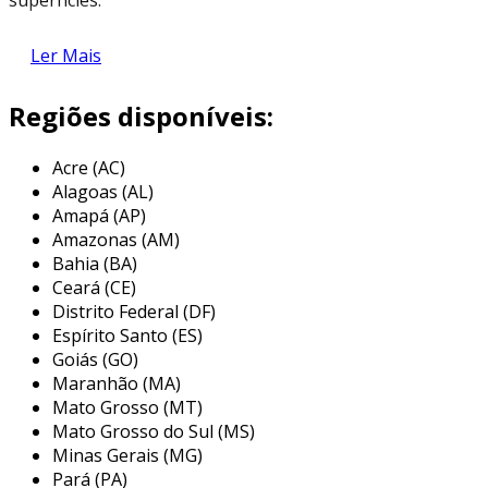
explore como o jateamento pode atender às
Ler Mais
suas necessidades específicas de manutenção e
restauração.
Regiões disponíveis:
características do jateamento com
areia
Acre (AC)
Alagoas (AL)
com o
jateamento com areia
, você obtém
Amapá (AP)
uma técnica eficaz para preparar superfícies
Amazonas (AM)
metálicas, removendo incrustações, oxidações e
Bahia (BA)
Ceará (CE)
resíduos de forma eficiente.
Distrito Federal (DF)
esta abordagem atende a demandas
Espírito Santo (ES)
industriais, garantindo superfícies livres de
Goiás (GO)
Maranhão (MA)
impurezas para melhor aderência de
Mato Grosso (MT)
revestimentos.
Mato Grosso do Sul (MS)
ao otimizar esse processo, o jateamento com
Minas Gerais (MG)
Pará (PA)
areia reduz os tempos de parada para