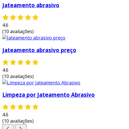
Jateamento abrasivo
em projetos de infraestrutura, como pontes e
viadutos, assegura que as estruturas metálicas
4.6
estejam sempre prontas para obras de
(10 avaliações)
revitalização, prolongando sua vida útil e
oferecendo segurança adicional.
Jateamento abrasivo preço
4.6
(10 avaliações)
Limpeza por Jateamento Abrasivo
4.6
(10 avaliações)