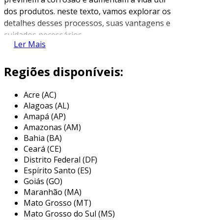
dos produtos. neste texto, vamos explorar os
detalhes desses processos, suas vantagens e
cuidados necessários.
Ler Mais
o que É jateamento?
Regiões disponíveis:
o jateamento é um processo de limpeza e
preparação de superfícies. consiste em
Acre (AC)
impulsionar materiais abrasivos, como areia ou
Alagoas (AL)
microesferas de vidro, contra a peça de aço.
Amapá (AP)
Amazonas (AM)
essa ação remove oxidações, sujeira e
Bahia (BA)
contaminantes. além disso, cria uma textura na
Ceará (CE)
superfície, facilitando a aderência da tinta
Distrito Federal (DF)
durante a pintura.
Espírito Santo (ES)
Goiás (GO)
principais tipos de jateamento
Maranhão (MA)
Mato Grosso (MT)
existem diferentes métodos de jateamento,
Mato Grosso do Sul (MS)
cada um adequado a uma aplicação específica.