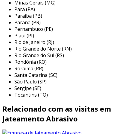
Minas Gerais (MG)
entre os mais comuns, destacam-se:
Pará (PA)
Paraíba (PB)
jateamento a seco
: utiliza abrasivos
Paraná (PR)
secos, ideal para remover camadas mais
Pernambuco (PE)
grossas de sujeira.
Piauí (PI)
jateamento a Úmido
: combina água e
Rio de Janeiro (RJ)
abrasivos, reduzindo a poeira e evitando a
Rio Grande do Norte (RN)
sobreaquecimento da peça.
Rio Grande do Sul (RS)
Rondônia (RO)
jateamento com microesferas
: utiliza
Roraima (RR)
esferas de vidro para um acabamento
Santa Catarina (SC)
suave, ideal para peças que necessitam de
São Paulo (SP)
menos agressão.
Sergipe (SE)
Tocantins (TO)
vantagens do jateamento
Relacionado com as visitas em
o jateamento oferece diversas vantagens, que
incluem:
Jateamento Abrasivo
melhora na aderência da tinta
: a