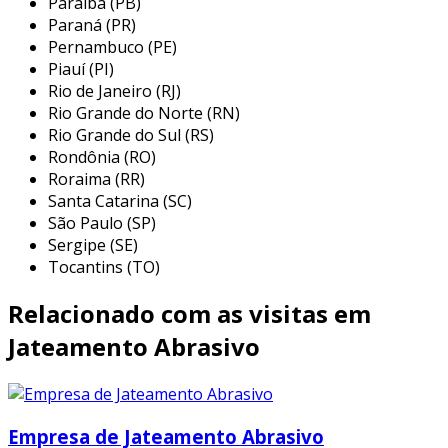
Paraíba (PB)
operações e garantir a conformidade com
Paraná (PR)
rigorosos padrões industriais.
Pernambuco (PE)
Piauí (PI)
métodos de limpeza química e
Rio de Janeiro (RJ)
mecânica
Rio Grande do Norte (RN)
Rio Grande do Sul (RS)
os
métodos de limpeza química e mecânica
Rondônia (RO)
oferecem a flexibilidade necessária para
Roraima (RR)
atender as diversas demandas industriais.
Santa Catarina (SC)
São Paulo (SP)
a limpeza química utiliza agentes especializados
Sergipe (SE)
que reagem com os contaminantes,
Tocantins (TO)
dissolvendo incrustações e óxidos sem
Relacionado com as visitas em
comprometer a integridade estrutural dos
metais. este processo não só garante uma
Jateamento Abrasivo
limpeza eficaz, mas também prolonga o tempo
de operação entre as manutenções, reduzindo
os custos operacionais.
Empresa de Jateamento Abrasivo
por outro lado, a limpeza mecânica, que pode