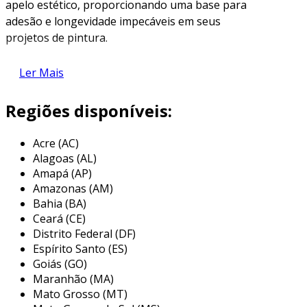
apelo estético, proporcionando uma base para
adesão e longevidade impecáveis em seus
projetos de pintura.
entendendo as características da
Ler Mais
superfície
Regiões disponíveis:
entender as
características da superfície
é
essencial para garantir a máxima eficiência e
proteção em suas operações industriais.
Acre (AC)
Alagoas (AL)
uma análise detalhada revela que um
Amapá (AP)
acabamento liso minimiza a deposição de
Amazonas (AM)
contaminantes, garantindo não só melhor
Bahia (BA)
Ceará (CE)
estética, mas também prolongando a
Distrito Federal (DF)
durabilidade dos revestimentos aplicados.
Espírito Santo (ES)
ao investir em superfícies adequadamente
Goiás (GO)
Maranhão (MA)
preparadas, suas instalações não apenas
Mato Grosso (MT)
economizam tempo, mas também reduzem