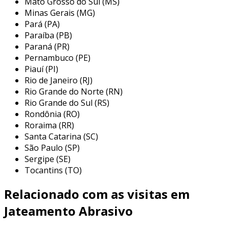
Mato Grosso do Sul (MS)
custos de manutenção
, aumentando a vida
Minas Gerais (MG)
útil de equipamentos críticos.
Pará (PA)
Paraíba (PB)
assim, otimizar as características da superfície
Paraná (PR)
transforma diretamente a longevidade e a
Pernambuco (PE)
eficácia do desempenho das suas operações.
Piauí (PI)
benefícios da preparação adequada
Rio de Janeiro (RJ)
Rio Grande do Norte (RN)
da superfície
Rio Grande do Sul (RS)
Rondônia (RO)
a
preparação adequada da superfície
é um
Roraima (RR)
passo crítico que proporciona enormes
Santa Catarina (SC)
vantagens operacionais.
São Paulo (SP)
Sergipe (SE)
ao otimizar a base para a aplicação de
Tocantins (TO)
revestimentos, você garante uma
adaptação
perfeita
que aumenta a longevidade e a
Relacionado com as visitas em
resistência aos elementos.
Jateamento Abrasivo
isso significa menos falhas de cobertura,
economizando em manutenções frequentes e