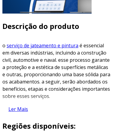
Descrição do produto
o
serviço de jateamento e pintura
é essencial
em diversas indústrias, incluindo a construção
civil, automotive e naval. esse processo garante
a proteção e a estética de superfícies metálicas
e outras, proporcionando uma base sólida para
os acabamentos. a seguir, serão abordados os
benefícios, etapas e considerações importantes
sobre esses serviços.
benefícios do jateamento e pintura
Ler Mais
ao optar pelo jateamento e pintura, são muitos
Regiões disponíveis:
os benefícios que podem ser destacados: