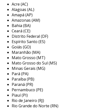
preparação da superfície
: o jateamento
Acre (AC)
Alagoas (AL)
remove sujeira, ferrugem e detritos,
Amapá (AP)
melhorando a aderência da pintura.
Amazonas (AM)
durabilidade e proteção
: o tratamento
Bahia (BA)
aplicado protege contra corrosão e
Ceará (CE)
desgastes, aumentando a vida útil dos
Distrito Federal (DF)
materiais.
Espírito Santo (ES)
Goiás (GO)
acabamento estético
: um bom serviço
Maranhão (MA)
de pintura proporciona um acabamento
Mato Grosso (MT)
visualmente agradável, valorizando o
Mato Grosso do Sul (MS)
produto.
Minas Gerais (MG)
Pará (PA)
redução de custos
: a manutenção
Paraíba (PB)
preventiva através desse serviço pode
Paraná (PR)
evitar gastos futuros com reparos.
Pernambuco (PE)
versatilidade
: atende a diferentes
Piauí (PI)
setores, podendo ser aplicado em peças
Rio de Janeiro (RJ)
metálicas, estruturas, equipamentos e
Rio Grande do Norte (RN)