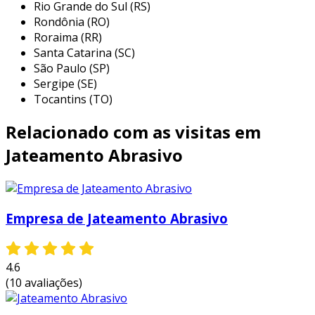
muito mais.
Rio Grande do Sul (RS)
Rondônia (RO)
etapas do processo de jateamento e
Roraima (RR)
pintura
Santa Catarina (SC)
São Paulo (SP)
o processo de jateamento e pintura pode ser
Sergipe (SE)
dividido em algumas etapas fundamentais. as
Tocantins (TO)
principais incluem:
Relacionado com as visitas em
avaliação da superfície
: É feita uma
Jateamento Abrasivo
análise da condição da superfície para
definir o tipo de jateamento e pintura a
ser aplicado.
preparação do local
: a área é limpa e
Empresa de Jateamento Abrasivo
preparada para evitar contaminação
durante o processo.
4.6
jateamento
: o jateamento é realizado
(10 avaliações)
utilizando abrasivos, que removem
imperfeições e preparam a superfície.