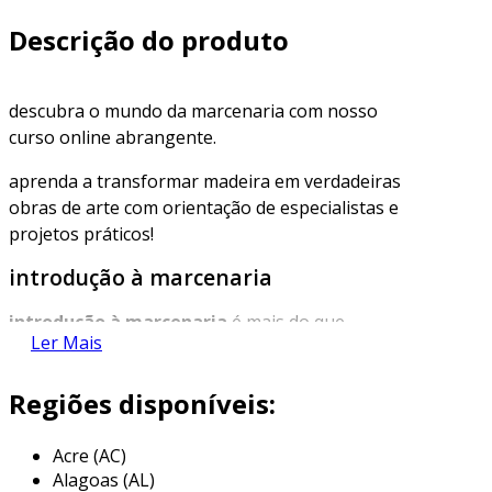
Descrição do produto
descubra o mundo da marcenaria com nosso
curso online abrangente.
aprenda a transformar madeira em verdadeiras
obras de arte com orientação de especialistas e
projetos práticos!
introdução à marcenaria
introdução à marcenaria
é mais do que
Ler Mais
aprender a cortar e montar peças; é sobre
aplicar conhecimentos práticos
que podem
Regiões disponíveis:
transformar a eficiência da sua linha de
produção.
Acre (AC)
este módulo oferece uma visão abrangente das
Alagoas (AL)