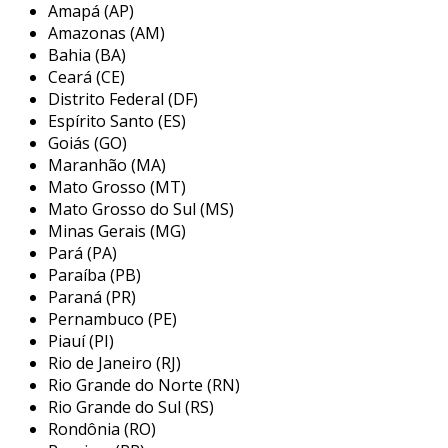
técnicas essenciais de marcenaria, combinadas
Amapá (AP)
com as melhores práticas da indústria,
Amazonas (AM)
permitindo que sua equipe melhore a qualidade
Bahia (BA)
Ceará (CE)
do produto final e reduza
erros operacionais
.
Distrito Federal (DF)
com este conhecimento agregado, sua
Espírito Santo (ES)
empresa verá uma
diminuição nos custos de
Goiás (GO)
Maranhão (MA)
produção
e um aumento significativo na
Mato Grosso (MT)
satisfação do cliente devido a produtos
Mato Grosso do Sul (MS)
acabados com precisão e durabilidade.
Minas Gerais (MG)
ferramentas necessárias
Pará (PA)
Paraíba (PB)
ferramentas necessárias
são essenciais para
Paraná (PR)
um acabamento preciso e eficiente na
Pernambuco (PE)
Piauí (PI)
marcenaria. equipar sua equipe com
Rio de Janeiro (RJ)
ferramentas de qualidade significa garantir um
Rio Grande do Norte (RN)
trabalho mais rápido e seguro, minimizando
Rio Grande do Sul (RS)
tempo de parada
desnecessário.
Rondônia (RO)