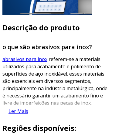
Descrição do produto
o que são abrasivos para inox?
abrasivos para inox
referem-se a materiais
utilizados para acabamento e polimento de
superfícies de aço inoxidável. esses materiais
são essenciais em diversos segmentos,
principalmente na indústria metalúrgica, onde
é necessário garantir um acabamento fino e
livre de imperfeições nas peças de inox.
Ler Mais
o inox, por sua vez, é um material altamente
resistente à corrosão e manchas, mas sua
Regiões disponíveis:
superfície pode apresentar arranhões e outras