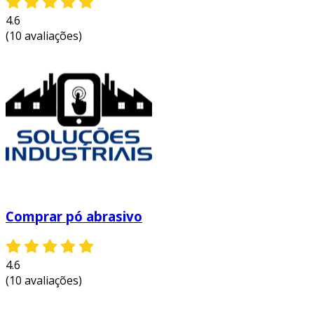
alta eficiência:
os abrasivos são
4.6
projetados especificamente para
(10 avaliações)
trabalhar com inox, o que maximiza a
eficiência na remoção de material e na
obtenção de acabamentos de alta
qualidade.
durabilidade:
produtos de aço inoxidável
tratados com abrasivos de alta qualidade
tendem a ter uma vida útil prolongada,
mesmo sob condições adversas.
aumento da resistência:
o polimento
adequado ajuda a criar uma barreira
Comprar pó abrasivo
protetora na superfície do inox,
prevenindo corrosão e manchas.
estética aprimorada:
por fim, o uso de
4.6
abrasivos para polir as superfícies de inox
(10 avaliações)
resulta em um acabamento mais brilhante
e elegante, que é visualmente mais