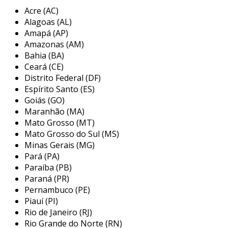
imperfeições durante o processo de fabricação
Acre (AC)
ou manuseio. os abrasivos são utilizados para
Alagoas (AL)
corrigir essas falhas, além de melhorar a
Amapá (AP)
estética das peças, proporcionando um
Amazonas (AM)
acabamento mais brilhante e liso.
Bahia (BA)
Ceará (CE)
principais aplicações dos abrasivos
Distrito Federal (DF)
para inox
Espírito Santo (ES)
Goiás (GO)
os abrasivos para inox têm uma ampla gama de
Maranhão (MA)
aplicações em diversas indústrias. eles são
Mato Grosso (MT)
utilizados na fabricação de utensílios
Mato Grosso do Sul (MS)
domésticos, equipamentos industriais e até em
Minas Gerais (MG)
ambientes hospitalares e alimentícios, onde a
Pará (PA)
higiene é primordial.
Paraíba (PB)
Paraná (PR)
utensílios de cozinha:
os abrasivos são
Pernambuco (PE)
usados para polir panelas, talheres e
Piauí (PI)
equipamentos de inox, garantindo não
Rio de Janeiro (RJ)
apenas uma aparência atraente, mas
Rio Grande do Norte (RN)