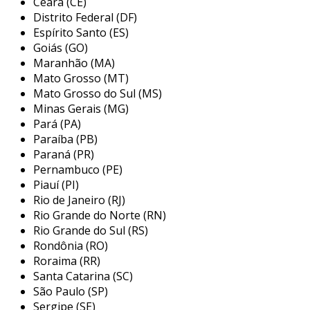
Ceará (CE)
na remoção de material e proporcionando
Distrito Federal (DF)
acabamentos de alta qualidade.
Espírito Santo (ES)
Goiás (GO)
principais aplicações da fábrica de
Maranhão (MA)
revestimento abrasivo
Mato Grosso (MT)
Mato Grosso do Sul (MS)
os produtos fabricados em uma fábrica de
Minas Gerais (MG)
revestimento abrasivo encontram uma ampla
Pará (PA)
gama de aplicações, devido à sua versatilidade e
Paraíba (PB)
eficácia. esses revestimentos são essenciais em
Paraná (PR)
diferentes setores, e aqui estão algumas das
Pernambuco (PE)
Piauí (PI)
suas principais utilizações:
Rio de Janeiro (RJ)
indústria metalúrgica:
utilizados em
Rio Grande do Norte (RN)
processos de corte e desbaste de metais,
Rio Grande do Sul (RS)
Rondônia (RO)
garantindo um acabamento preciso e
Roraima (RR)
eficiente.
Santa Catarina (SC)
trabalho em madeira:
ferramentas
São Paulo (SP)
abrasivas são empregadas na marcenaria
Sergipe (SE)