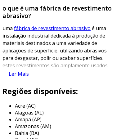
o que é uma fábrica de revestimento
abrasivo?
uma
fábrica de revestimento abrasivo
é uma
instalação industrial dedicada à produção de
materiais destinados a uma variedade de
aplicações de superfície, utilizando abrasivos
para desgastar, polir ou acabar superfícies.
estes revestimentos são amplamente usados
em ferramentas de corte, lixas, discos e fitas
Ler Mais
abrasivas, que são essenciais em setores como
metalurgia, marcenaria e construção civil.
Regiões disponíveis:
o processo de fabricação envolve a combinação
Acre (AC)
de materiais abrasivos, como óxido de alumínio,
Alagoas (AL)
carbeto de silício e outros compostos, com
Amapá (AP)
ligantes que ajudam a unir as partículas. o
Amazonas (AM)
resultado é um produto que pode ser aplicado
Bahia (BA)
em diversas superfícies, oferecendo eficiência