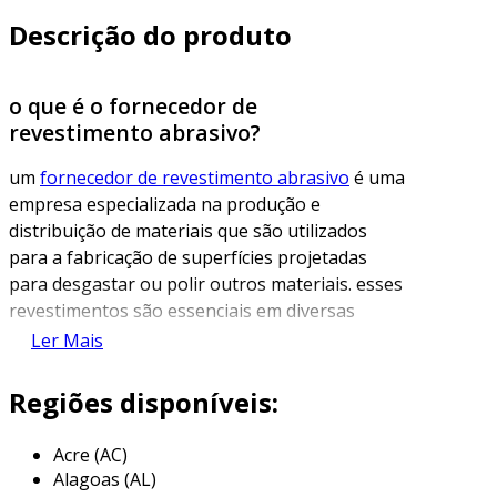
Descrição do produto
o que é o fornecedor de
revestimento abrasivo?
um
fornecedor de revestimento abrasivo
é uma
empresa especializada na produção e
distribuição de materiais que são utilizados
para a fabricação de superfícies projetadas
para desgastar ou polir outros materiais. esses
revestimentos são essenciais em diversas
aplicações industriais, como na metalurgia,
Ler Mais
construção e fabricação de móveis, onde
superfícies precisam ser tratadas para obter
Regiões disponíveis:
um acabamento adequado.
Acre (AC)
esses fornecedores oferecem uma ampla gama
Alagoas (AL)
de produtos, incluindo lixas, discos abrasivos e