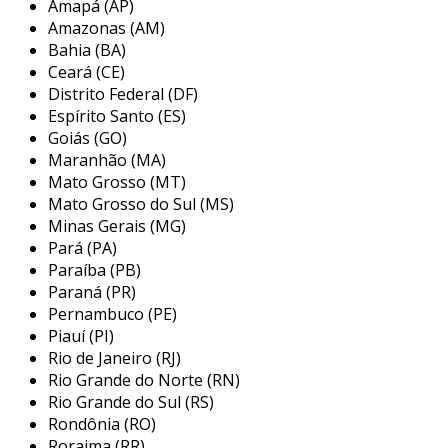
Amapá (AP)
fitas de lixa, que podem ser utilizados em
Amazonas (AM)
diferentes máquinas e ferramentas. a qualidade
Bahia (BA)
do revestimento abrasivo é fundamental, pois
Ceará (CE)
diretamente impacta a eficiência do processo de
Distrito Federal (DF)
usinagem e o acabamento final das peças
Espírito Santo (ES)
produzidas.
Goiás (GO)
Maranhão (MA)
principais aplicações do fornecedor
Mato Grosso (MT)
de revestimento abrasivo
Mato Grosso do Sul (MS)
Minas Gerais (MG)
os revestimentos abrasivos possuem uma
Pará (PA)
variedade de aplicações em setores industriais.
Paraíba (PB)
eles são essenciais para garantir que as
Paraná (PR)
superfícies dos materiais sejam devidamente
Pernambuco (PE)
Piauí (PI)
tratadas, permitindo um acabamento de alta
Rio de Janeiro (RJ)
qualidade. abaixo estão alguns dos principais
Rio Grande do Norte (RN)
setores que utilizam esses materiais:
Rio Grande do Sul (RS)
Rondônia (RO)
indústria metalúrgica:
discos e lixas são
Roraima (RR)
utilizados para desbastar, nivelar e polir