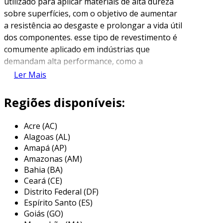
utilizado para aplicar materiais de alta dureza
sobre superfícies, com o objetivo de aumentar
a resistência ao desgaste e prolongar a vida útil
dos componentes. esse tipo de revestimento é
comumente aplicado em indústrias que
demandam alta performance, como a
metalúrgica, a de petróleo, e a automotiva. os
Ler Mais
materiais abrasivos, como cerâmicas e metais
duros, são utilizados para proteger peças
Regiões disponíveis:
mecânicas e estruturas expostas a atrito e
condições severas de operação.
Acre (AC)
Alagoas (AL)
além de sua função protetora, o revestimento
Amapá (AP)
abrasivo melhora a eficiência dos
Amazonas (AM)
equipamentos, reduzindo a necessidade de
Bahia (BA)
manutenções frequentes e substituições de
Ceará (CE)
peças. essa técnica pode incluir diferentes
Distrito Federal (DF)
possibilidades, como jateamento com abrasivos
Espírito Santo (ES)
ou aplicação de revestimentos por meio de
Goiás (GO)