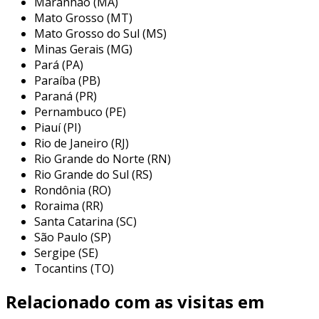
Maranhão (MA)
técnicas como soldagem ou pulverização
Mato Grosso (MT)
térmica. o método escolhido geralmente
Mato Grosso do Sul (MS)
depende da aplicação específica e dos
Minas Gerais (MG)
requisitos de desempenho desejados.
Pará (PA)
principais aplicações do
Paraíba (PB)
Paraná (PR)
revestimento abrasivo
Pernambuco (PE)
Piauí (PI)
o revestimento abrasivo é amplamente
Rio de Janeiro (RJ)
utilizado em diversas aplicações relevantes,
Rio Grande do Norte (RN)
garantindo maior durabilidade e resistência em
Rio Grande do Sul (RS)
ambientes desafiadores. as principais
Rondônia (RO)
aplicações incluem:
Roraima (RR)
Santa Catarina (SC)
componentes de máquinas:
peças como
São Paulo (SP)
engrenagens, rolamentos e eixos são
Sergipe (SE)
revestidos para suportar o desgaste e a
Tocantins (TO)
abrasão, aumentando a produtividade.
Relacionado com as visitas em
indústria de petróleo e gás:
equipamentos que operam em ambientes