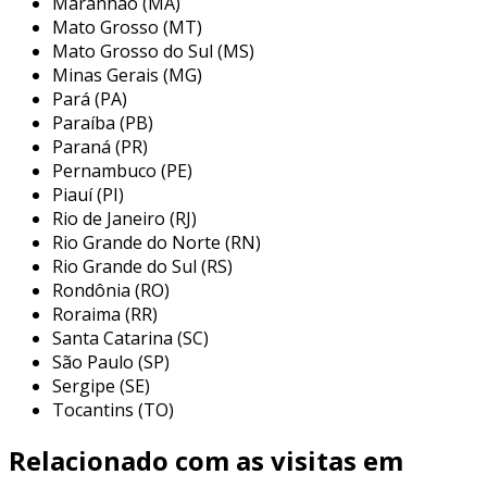
Maranhão (MA)
escadas e plataformas. a escolha do tipo de
Mato Grosso (MT)
revestimento e do material deve ser feita com
Mato Grosso do Sul (MS)
base nas condições de uso, como a intensidade
Minas Gerais (MG)
do desgaste e a carga esperada.
Pará (PA)
principais aplicações do
Paraíba (PB)
Paraná (PR)
revestimento abrasivo
Pernambuco (PE)
Piauí (PI)
o revestimento abrasivo é amplamente
Rio de Janeiro (RJ)
utilizado em setores industriais e comerciais
Rio Grande do Norte (RN)
devido à sua versatilidade e durabilidade. suas
Rio Grande do Sul (RS)
aplicações variam conforme as necessidades
Rondônia (RO)
específicas de cada ambiente. entre as
Roraima (RR)
principais aplicações, destacam-se:
Santa Catarina (SC)
São Paulo (SP)
pisos industriais:
muitas fábricas e
Sergipe (SE)
depósitos utilizam revestimentos
Tocantins (TO)
abrasivos em seus pisos para resistir ao
desgaste causado por veículos e
Relacionado com as visitas em
equipamentos pesados.