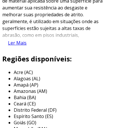
de material aplicada sobre uma superfície para
aumentar sua resistência ao desgaste e
melhorar suas propriedades de atrito.
geralmente, é utilizado em situações onde as
superfícies estão sujeitas a altas taxas de
abrasão, como em pisos industriais,
equipamentos de transporte e peças de
Ler Mais
máquinas. esses revestimentos podem ser
feitos com uma variedade de materiais,
Regiões disponíveis:
incluindo areia, grãos de cerâmica e borracha,
dependendo das exigências específicas do
Acre (AC)
ambiente de aplicação.
Alagoas (AL)
Amapá (AP)
o revestimento abrasivo não apenas prolonga
Amazonas (AM)
a vida útil das superfícies, mas também pode
Bahia (BA)
melhorar a segurança ao aumentar a
Ceará (CE)
aderência. por essa razão, eles são
Distrito Federal (DF)
frequentemente encontrados em áreas onde
Espírito Santo (ES)
escorregamentos são comuns, como rampas,
Goiás (GO)