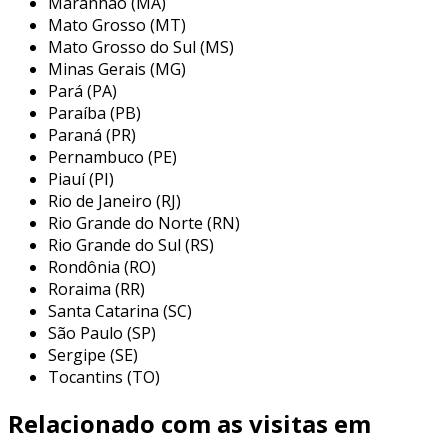
Maranhão (MA)
principais aplicações do
Mato Grosso (MT)
revestimento abrasivo
Mato Grosso do Sul (MS)
Minas Gerais (MG)
os revestimentos abrasivos são amplamente
Pará (PA)
utilizados em diversas aplicações,
Paraíba (PB)
proporcionando soluções eficientes para
Paraná (PR)
problemas de desgaste e corrosão. os
Pernambuco (PE)
Piauí (PI)
principais setores que se beneficiam dessa
Rio de Janeiro (RJ)
tecnologia incluem:
Rio Grande do Norte (RN)
indústria automotiva:
utilizados em
Rio Grande do Sul (RS)
Rondônia (RO)
componentes como motores, eixos e
Roraima (RR)
sistema de transmissão, os revestimentos
Santa Catarina (SC)
ajudam a resistir à fricção e ao desgaste
São Paulo (SP)
mecânico.
Sergipe (SE)
construção civil:
aplicados em
Tocantins (TO)
ferramentas de corte e perfuração,
Relacionado com as visitas em
garantem maior resistência em ambientes
agressivos, aumentando a produtividade.