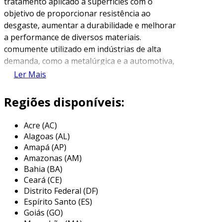
tratamento aplicado a superfícies com o
objetivo de proporcionar resistência ao
desgaste, aumentar a durabilidade e melhorar
a performance de diversos materiais.
comumente utilizado em indústrias de alta
demanda, como a metalúrgica e a automotiva,
esse tipo de revestimento utiliza materiais
Ler Mais
duros e abrasivos que garantem uma proteção
eficaz.
Regiões disponíveis:
os revestimentos abrasivos podem ser criados
Acre (AC)
através de processos como aplicação de tintas
Alagoas (AL)
específicas, utilização de partículas abrasivas
Amapá (AP)
ou sistemas de projeção térmica. esses
Amazonas (AM)
métodos variam conforme a necessidade de
Bahia (BA)
resistência e as características do substrato,
Ceará (CE)
promovendo uma melhoria significativa na vida
Distrito Federal (DF)
útil dos componentes expostos a condições
Espírito Santo (ES)
críticas.
Goiás (GO)