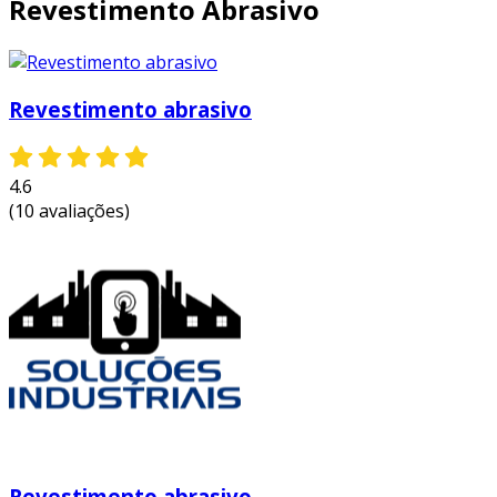
Revestimento Abrasivo
ambiente marinho:
revestimentos em
estruturas de navios e plataformas
offshore oferecem robustez e proteção
Revestimento abrasivo
contra corrosão, prolongando a vida útil
das embarcações.
maquinário industrial:
utilizados em
4.6
peças de máquinas que sofrem abrasão
(10 avaliações)
intensa, como transportadores e
moinhos, assegurando operação por
períodos prolongados sem falhas.
essas aplicações destacam a importância do
revestimento abrasivo em indústrias que
exigem alta performance e resistência,
evidenciando seu papel crítico na manutenção e
funcionalidade dos equipamentos.
vantagens e benefícios do
Revestimento abrasivo