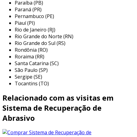
Paraíba (PB)
produto final, fatores essenciais para empresas
Paraná (PR)
que buscam manter uma vantagem competitiva
Pernambuco (PE)
no mercado.
Piauí (PI)
Rio de Janeiro (RJ)
características técnicas
Rio Grande do Norte (RN)
Rio Grande do Sul (RS)
o
sistema de recuperação de abrasivo
é
Rondônia (RO)
equipado com tecnologia de ponta que
Roraima (RR)
assegura tanto eficiência quanto durabilidade.
Santa Catarina (SC)
São Paulo (SP)
com uma estrutura em
aço inoxidável
, ele é
Sergipe (SE)
projetado para suportar condições rigorosas,
Tocantins (TO)
reduzindo a necessidade de manutenção
frequente e, consequentemente, o custo total
Relacionado com as visitas em
de operação.
Sistema de Recuperação de
o sistema opera com uma
capacidade de
Abrasivo
recuperação de até 500 kg/h
, garantindo um
fluxo contínuo e eficaz na operação industrial.